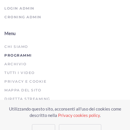
LOGIN ADMIN
CRONING ADMIN
Menu
CHI SIAMO
PROGRAMMI
ARCHIVIO
TUTTI I VIDEO
PRIVACY E COOKIE
MAPPA DEL SITO
DIRETTA STREAMING
Utilizzando questo sito, acconsenti all'uso dei cookies come
Copyright © 2023 Arezzo TV. Tutti i diritti riservati.
descritto nella
Privacy cookies policy
.
Realizzato da Click & Fly Arezzo 2023
Soluzioni web video fotografia
drone