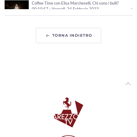
Coffee Time con Elisa Marcheselli. Chi sono i bulli?
00:10:57 - Venerdì, 24 Febbraio 2023
ArezzoTv
Coffe Time con Matteo Marzotti
00:09:47 - Lunedì, 20 Febbraio 2023
TORNA INDIETRO
ArezzoTv
Coffee Time con Alberto Brandi
00:12:37 - Venerdì, 23 Dicembre 2022
ArezzoTv
Coffee Time con Mauro Valenti
00:15:56 - Venerdì, 23 Dicembre 2022
ArezzoTv
Coffee Time con Giordana Giordini
00:09:32 - Martedì, 20 Dicembre 2022
ArezzoTv
Coffee Time con Marco Sacchetti
00:10:26 - Venerdì, 09 Dicembre 2022
ArezzoTv