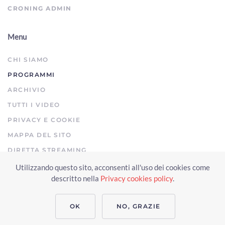
CRONING ADMIN
Menu
CHI SIAMO
PROGRAMMI
ARCHIVIO
TUTTI I VIDEO
PRIVACY E COOKIE
MAPPA DEL SITO
DIRETTA STREAMING
Utilizzando questo sito, acconsenti all'uso dei cookies come
Copyright © 2023 Arezzo TV. Tutti i diritti riservati.
descritto nella
Privacy cookies policy
.
Realizzato da Click & Fly Arezzo 2023
Soluzioni web video fotografia
drone
applicativo video yutub 2023 by clickandfly
OK
NO, GRAZIE