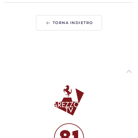
ArezzoTv
Coffe Time con Matteo Marzotti
00:09:47 - Lunedì, 20 Febbraio 2023
TORNA INDIETRO
ArezzoTv
Coffee Time con Alberto Brandi
00:12:37 - Venerdì, 23 Dicembre 2022
ArezzoTv
Coffee Time con Mauro Valenti
00:15:56 - Venerdì, 23 Dicembre 2022
ArezzoTv
Coffee Time con Giordana Giordini
00:09:32 - Martedì, 20 Dicembre 2022
ArezzoTv
Coffee Time con Marco Sacchetti
00:10:26 - Venerdì, 09 Dicembre 2022
ArezzoTv
Coffee Time con Francesco Macri
00:09:41 - Mercoledì, 07 Dicembre 2022